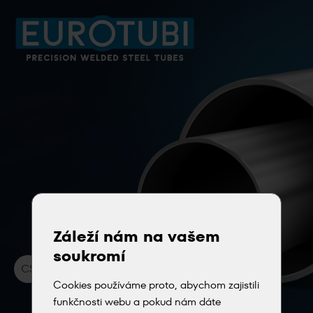
Záleží nám na vašem
soukromí
CS
Cookies používáme proto, abychom zajistili
funkčnosti webu a pokud nám dáte