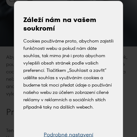
CS
Záleží nám na vašem
soukromí
Cookies používáme proto, abychom zajistili
30 let v oboru
funkčnosti webu a pokud nám dáte
souhlas, tak mimo jiné i proto abychom
Abychom vám poskytli co nejlepší uživatelský zážitek,
vylepšili obsah stránek podle vašich
používáme na tomto webu soubory cookies. Některé
preferencí. Tlačítkem „Souhlasit a zavřít“
cookies jsou nezbytné pro správné fungování webu a
udělíte souhlas s využíváním cookies a
nelze je deaktivovat. Další cookies používáme pro
budeme tak moci předat údaje o používání
analytické a marketingové účely, abychom mohli
našeho webu za účelem zobrazení cílené
vylepšovat obsah a zobrazovat relevantní reklamy.
reklamy v reklamních a sociálních sítích
případně taky na dalších webech.
Provozovatel webu
Tento web provozuje JACOB-SYSTEMS s.r.o.,
Podrobné nastavení