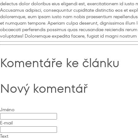
delectus dolor doloribus eius eligendi est, exercitationem id iust
Accusamus adipisci, consequuntur cupiditate distinctio eos et exp
doloremque, eum ipsam iusto nam nobis praesentium repellendus se
et numquam tempore. Aperiam culpa deserunt, dignissimos illum la
obcaecati perferendis possimus quas recusandae reiciendis rerum s
voluptates! Doloremque expedita facere, fugiat id magni nostrum 
Komentáře ke článku
Nový komentář
Jméno
E-mail
Text