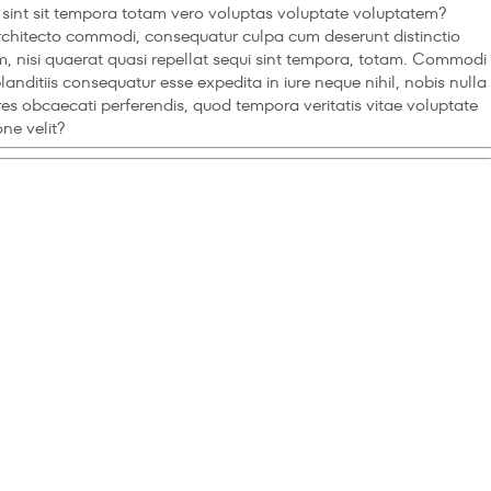
ed, sint sit tempora totam vero voluptas voluptate voluptatem?
 architecto commodi, consequatur culpa cum deserunt distinctio
, nisi quaerat quasi repellat sequi sint tempora, totam. Commodi
itiis consequatur esse expedita in iure neque nihil, nobis nulla
es obcaecati perferendis, quod tempora veritatis vitae voluptate
ne velit?