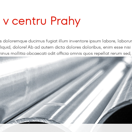
v centru Prahy
ectus doloremque ducimus fugiat illum inventore ipsum labore, lab
 aliquid, dolore! Ab ad autem dicta dolores doloribus, enim esse nis
o minus mollitia obcaecati odit officia omnis quos repellat rerum s