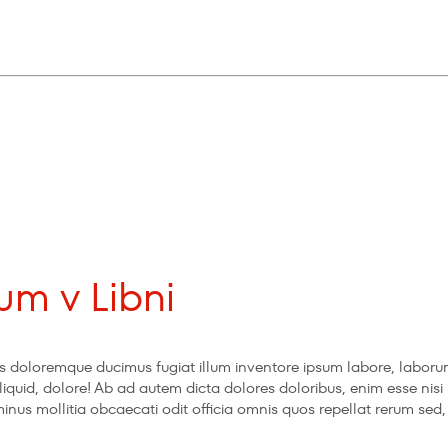
m v Libni
ectus doloremque ducimus fugiat illum inventore ipsum labore, lab
 aliquid, dolore! Ab ad autem dicta dolores doloribus, enim esse nis
o minus mollitia obcaecati odit officia omnis quos repellat rerum s