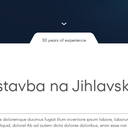
30 years of experience
tavba na Jihlavs
ectus doloremque ducimus fugiat illum inventore ipsum labore, lab
 aliquid, dolore! Ab ad autem dicta dolores doloribus, enim esse nis