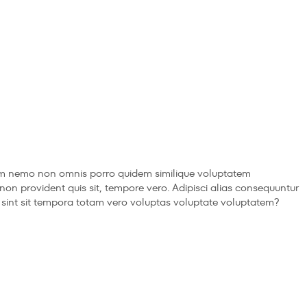
orum nemo non omnis porro quidem similique voluptatem
i non provident quis sit, tempore vero. Adipisci alias consequuntur
ed, sint sit tempora totam vero voluptas voluptate voluptatem?