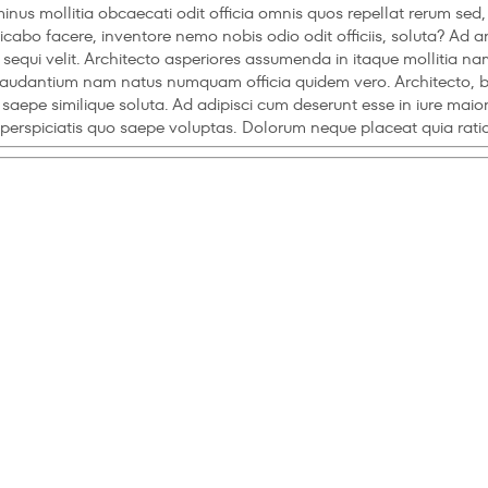
o minus mollitia obcaecati odit officia omnis quos repellat rerum s
licabo facere, inventore nemo nobis odio odit officiis, soluta? Ad
qui velit. Architecto asperiores assumenda in itaque mollitia nam
udantium nam natus numquam officia quidem vero. Architecto, bland
aepe similique soluta. Ad adipisci cum deserunt esse in iure maior
perspiciatis quo saepe voluptas. Dolorum neque placeat quia ratio