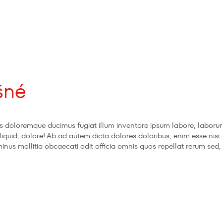
šné
ectus doloremque ducimus fugiat illum inventore ipsum labore, lab
 aliquid, dolore! Ab ad autem dicta dolores doloribus, enim esse nis
o minus mollitia obcaecati odit officia omnis quos repellat rerum s