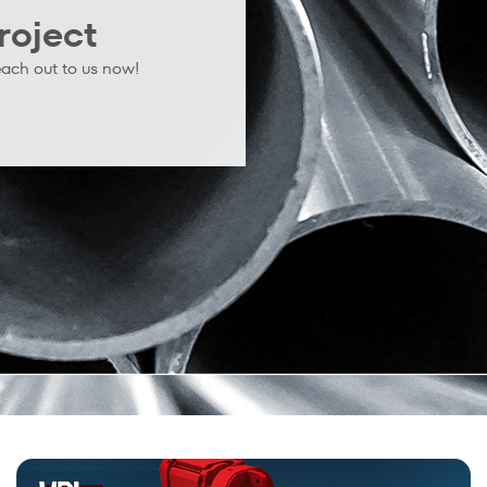
roject
ach out to us now!