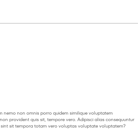
orum nemo non omnis porro quidem similique voluptatem
i non provident quis sit, tempore vero. Adipisci alias consequuntur
ed, sint sit tempora totam vero voluptas voluptate voluptatem?